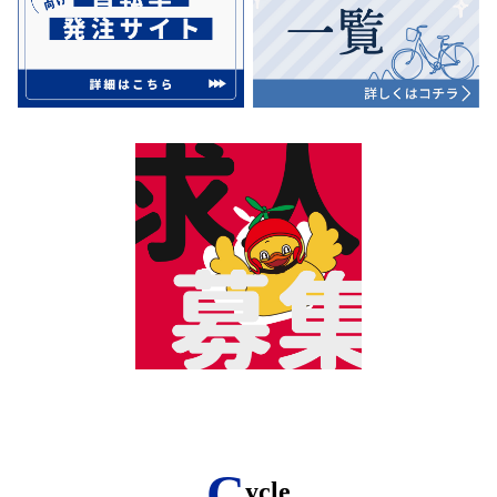
C
ycle