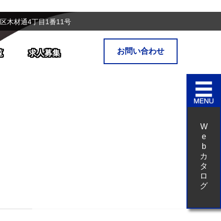
原区木材通4丁目1番11号
お問い合わせ
覧
求人募集
W
e
b
カ
タ
ロ
グ