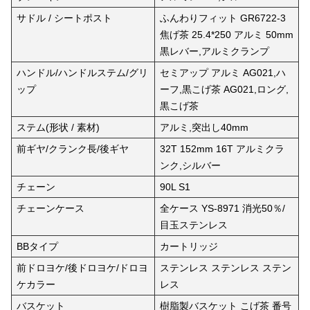
サドル / シートポスト
ふんわりフィット GR6722-3
焦げ茶 25.4*250 アルミ 50mm
黒レバー,アルミクランプ
ハンドル/ハンドルステム/グリ
セミアップ アルミ AG021,ハ
ップ
ーフ,黒こげ茶 AG021,ロング,
黒こげ茶
ステム(形状 / 素材)
アルミ,突出し40mm
前ギヤ/クランク長/後ギヤ
32T 152mm 16T アルミクラ
ンク,シルバー
チェーン
90L S1
チェーンケース
全ケース YS-8971 消光50％/
目玉ステンレス
BBタイプ
カートリッジ
前ドロヨケ/後ドロヨケ/ドロヨ
ステンレス ステンレス ステン
ケカラー
レス
バスケット
樹脂製バスケット こげ茶 番号