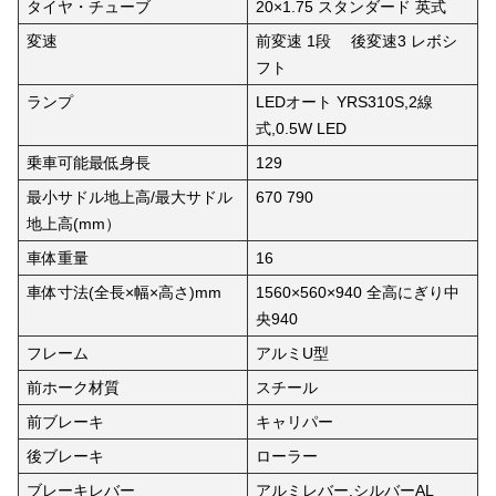
タイヤ・チューブ
20×1.75 スタンダード 英式
変速
前変速 1段 後変速3 レボシ
フト
ランプ
LEDオート YRS310S,2線
式,0.5W LED
乗車可能最低身長
129
最小サドル地上高/最大サドル
670 790
地上高(mm）
車体重量
16
車体寸法(全長×幅×高さ)mm
1560×560×940 全高にぎり中
央940
フレーム
アルミU型
前ホーク材質
スチール
前ブレーキ
キャリパー
後ブレーキ
ローラー
ブレーキレバー
アルミレバー,シルバーAL