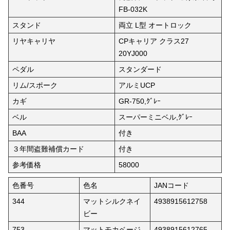
FB-032K
スタンド
両立 L型 オートロック
リヤキャリヤ
CPキャリア クラス27
20YJ000
ペダル
スタンダード
リム/スポーク
アルミUCP
カギ
GR-750,ｸﾞﾚｰ
ベル
スーパーミニベル,ｸﾞﾚｰ
BAA
付き
３年間盗難補償カード
付き
参考価格
58000
色番号
色名
JANコード
344
マットシルクネイ
4938915612758
ビー
753
マットモカベージ
4938915612765